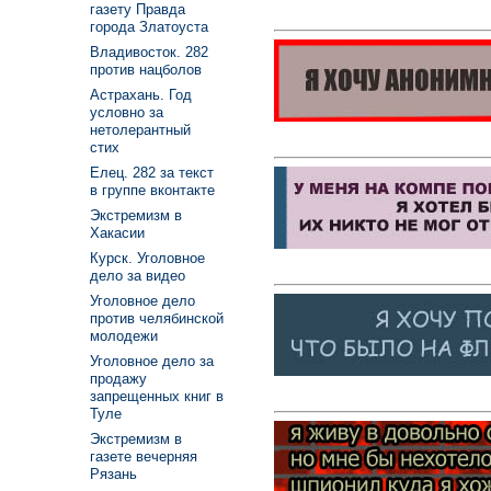
газету Правда
города Златоуста
Владивосток. 282
против нацболов
Астрахань. Год
условно за
нетолерантный
стих
Елец. 282 за текст
в группе вконтакте
Экстремизм в
Хакасии
Курск. Уголовное
дело за видео
Уголовное дело
против челябинской
молодежи
Уголовное дело за
продажу
запрещенных книг в
Туле
Экстремизм в
газете вечерняя
Рязань