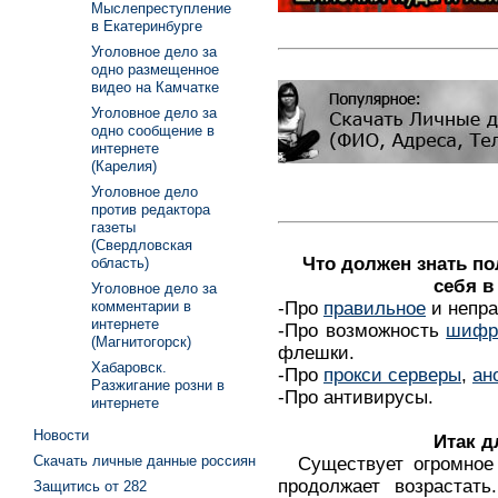
Мыслепреступление
в Екатеринбурге
Уголовное дело за
одно размещенное
видео на Камчатке
Уголовное дело за
одно сообщение в
интернете
(Карелия)
Уголовное дело
против редактора
газеты
(Свердловская
Что должен знать п
область)
себя в
Уголовное дело за
-Про
правильное
и непра
комментарии в
интернете
-Про возможность
шифр
(Магнитогорск)
флешки.
Хабаровск.
-Про
прокси серверы
,
ан
Разжигание розни в
-Про антивирусы.
интернете
Новости
Итак д
Скачать личные данные россиян
Существует огромное 
продолжает возрастать
Защитись от 282