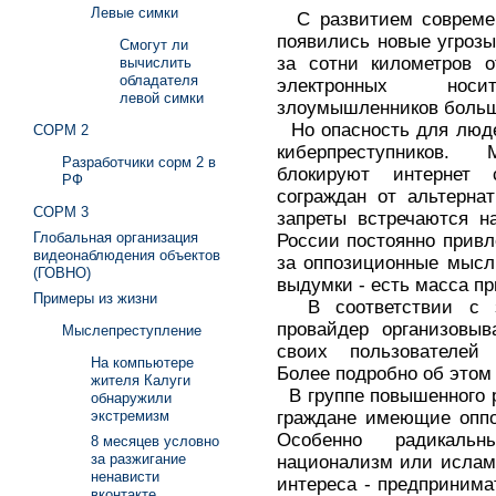
Левые симки
С развитием современ
появились новые угрозы
Смогут ли
за сотни километров 
вычислить
обладателя
электронных нос
левой симки
злоумышленников больш
Но опасность для люде
СОРМ 2
киберпреступников.
Разработчики сорм 2 в
блокируют интернет
РФ
сограждан от альтерна
СОРМ 3
запреты встречаются н
Глобальная организация
России постоянно привл
видеонаблюдения объектов
за оппозиционные мысли
(ГОВНО)
выдумки - есть масса п
Примеры из жизни
В соответствии с з
провайдер организовыв
Мыслепреступление
своих пользователей 
На компьютере
Более подробно об этом 
жителя Калуги
В группе повышенного 
обнаружили
граждане имеющие оппо
экстремизм
Особенно радикаль
8 месяцев условно
за разжигание
национализм или ислам
ненависти
интереса - предпринима
вконтакте