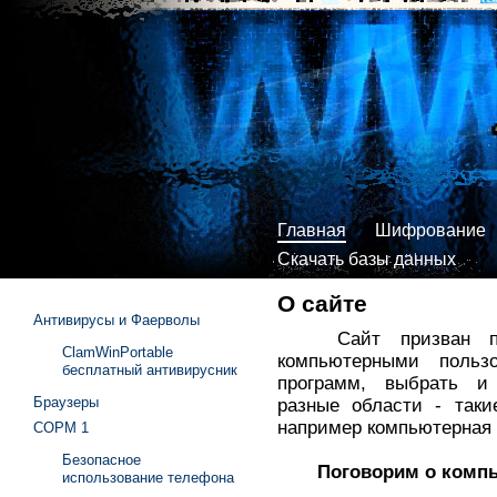
Главная
Шифрование
Скачать базы данных
О сайте
Антивирусы и Фаерволы
Сайт призван пом
ClamWinPortable
компьютерными польз
бесплатный антивирусник
программ, выбрать и
Браузеры
разные области - таки
например компьютерная 
СОРМ 1
Безопасное
Поговорим о компь
использование телефона