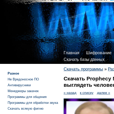
Главная
Шифрование
Скачать базы данных
Скачать программы
»
Ра
Разное
Скачать Prophecy M
Не Вредоносное ПО
выглядеть человек
Антивирусники
Менеджеры закачек
« назад
к списку
далее »
Программы для общения
Программы для обработки звука
Скачать всякую фигню