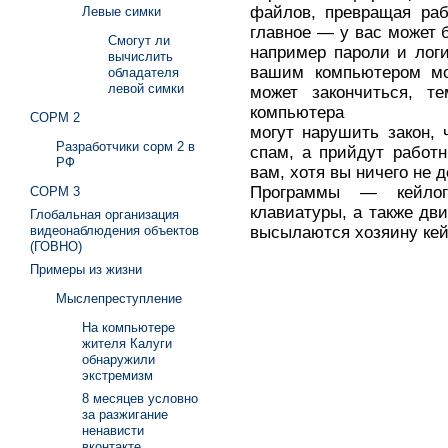
файлов, превращая раб
Левые симки
главное — у вас может 
Смогут ли
например пароли и лог
вычислить
вашим компьютером мог
обладателя
левой симки
может закончиться, т
компьютера
СОРМ 2
могут нарушить закон, 
Разработчики сорм 2 в
спам, а прийдут работн
РФ
вам, хотя вы ничего не 
Программы — кейлог
СОРМ 3
клавиатуры, а также д
Глобальная организация
высылаются хозяину кей
видеонаблюдения объектов
(ГОВНО)
Примеры из жизни
Мыслепреступление
На компьютере
жителя Калуги
обнаружили
экстремизм
8 месяцев условно
за разжигание
ненависти
вконтакте