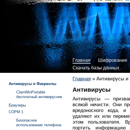
Главная
Шифрование
Скачать базы данных
Главная
»
Антивирусы и
Антивирусы и Фаерволы
Антивирусы
ClamWinPortable
бесплатный антивирусник
Антивирусы — призва
всякой нечисти. Они п
Браузеры
вредоносного кода, и
СОРМ 1
удаляют их или переме
Безопасное
этом пользователя. 
использование телефона
портить информацию 