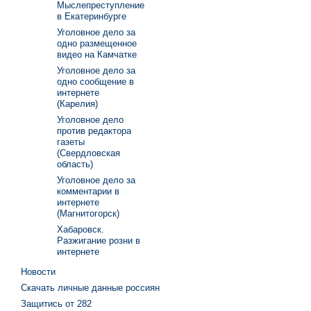
Мыслепреступление
в Екатеринбурге
Уголовное дело за
одно размещенное
видео на Камчатке
Уголовное дело за
одно сообщение в
интернете
(Карелия)
Уголовное дело
против редактора
газеты
(Свердловская
область)
Уголовное дело за
комментарии в
интернете
(Магнитогорск)
Хабаровск.
Разжигание розни в
интернете
Новости
Скачать личные данные россиян
Защитись от 282