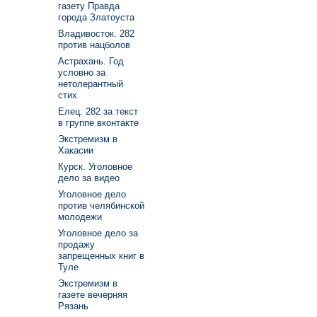
газету Правда
города Златоуста
Владивосток. 282
против нацболов
Астрахань. Год
условно за
нетолерантный
стих
Елец. 282 за текст
в группе вконтакте
Экстремизм в
Хакасии
Курск. Уголовное
дело за видео
Уголовное дело
против челябинской
молодежи
Уголовное дело за
продажу
запрещенных книг в
Туле
Экстремизм в
газете вечерняя
Рязань