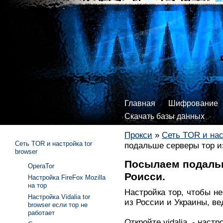
Главная
Шифрование
Скачать базы данных
Прокси
»
Сеть TOR и нас
Сеть TOR и настройка tor
подальше серверы тор и
browser
Посылаем подальш
OperaTor
Роисси.
Настройка FireFox Mozilla
на тор
Настройка тор, чтобы н
Настройка Vidalia tor
из России и Украины, ве
browser если тор не
работает
Откройте vidalia - настр