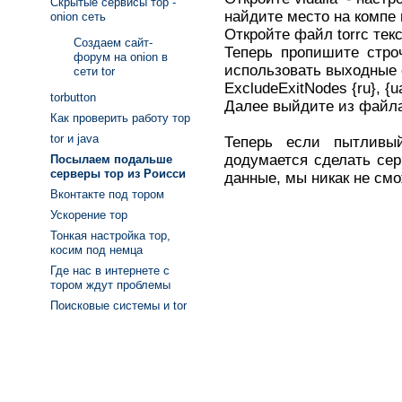
Скрытые сервисы тор -
найдите место на компе 
onion сеть
Откройте файл torrc тек
Создаем сайт-
Теперь пропишите строч
форум на onion в
использовать выходные 
сети tor
ExcludeExitNodes {ru}, {u
torbutton
Далее выйдите из фай
Как проверить работу тор
tor и java
Теперь если пытлив
додумается сделать се
Посылаем подальше
серверы тор из Роисси
данные, мы никак не смо
Вконтакте под тором
Ускорение тор
Тонкая настройка тор,
косим под немца
Где нас в интернете с
тором ждут проблемы
Поисковые системы и tor