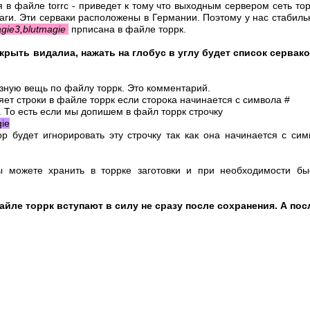
в файле torrc - приведет к тому что выходным сервером сеть тор
ги. Эти серваки расположены в Германии. Поэтому у нас стабильн
agie3,blutmagie
прписана в файле торрк.
ткрыть видалиа, нажать на глобус в углу будет список сервак
зную вещь по файлу торрк. Это комментарий.
яет строки в файле торрк если сторока начинается с символа #
 То есть если мы допишем в файл торрк строчку
gie
удет игнорировать эту строчку так как она начинается с сим
 можете хранить в торрке заготовки и при необходимости бы
айле торрк вступают в силу не сразу после сохранения. А пос