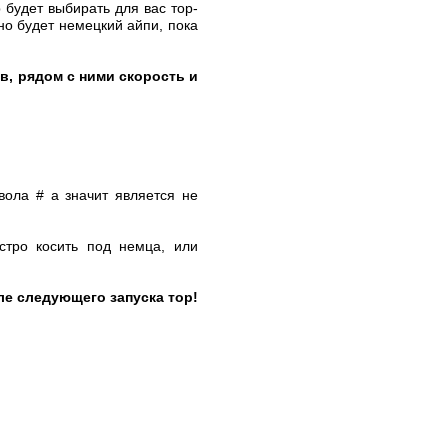
 будет выбирать для вас тор-
о будет немецкий айпи, пока
ов, рядом с ними скорость и
вола # а значит является не
стро косить под немца, или
ле следующего запуска тор!