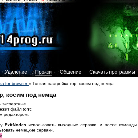
Удаление
Прокси
Общение
Скачать программы
ка tor browser
»
Тонкая настройка тор, косим под немца
р, косим под немца
 - экспертные
ежит файл torrc
ым редактором.
ду
ExitNodes
использовать выходные серваки. и после команды 
зовать немецкие серваки.
e