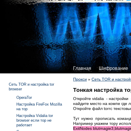
Главная
Шифрование
Прокси
»
Сеть TOR и настрой
Сеть TOR и настройка tor
Тонкая настройка то
browser
OperaTor
Откройте vidalia - настройки
найдите место на компе где л
Настройка FireFox Mozilla
Откройте файл torrc текстов
на тор
Настройка Vidalia tor
Тут нужно прописать коман
browser если тор не
Например укажем тору исполь
работает
ExitNodes blutmagie3,blutmagi