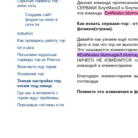
Скрытые сервисы тор -
Данная команда прописанная 
onion сеть
СЕРВАКИ БлутМаги3 и Блутма
эта команда
ExitNodes blutm
Создаем сайт-
форум на onion в
Как искать серваки-тор - о
сети tor
флажок(страна).
torbutton
Давайте как узнаем ещё поле
Как проверить работу тор
Дело в том что тор не выполн
tor и java
Это называется комментарии.
#ExitNodes blutmagie3,blutma
Посылаем подальше
серверы тор из Роисси
НИЧЕГО НЕ ИЗМЕНИТСЯ. тор б
командой а комментарием.
Вконтакте под тором
Ускорение тор
Благодаря комментариям вы
голландца.
Тонкая настройка тор,
косим под немца
Помните что изменения в ф
Где нас в интернете с
тором ждут проблемы
Поисковые системы и tor