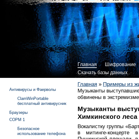
Главная
Шифрование
Скачать базы данных
Главная
»
Примеры из ж
Антивирусы и Фаерволы
Музыканты выступавшие 
обвинены в экстремизме
ClamWinPortable
бесплатный антивирусник
Музыканты высту
Браузеры
Химкинского леса
СОРМ 1
Вокалистку группы «Барт
Безопасное
в митинге-концерте 
использование телефона
Пушкинской площади, в 