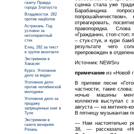
газету Правда
сценка стала уже трад
города Златоуста
Барабанщика попрос
Владивосток. 282
попрошайничеством»,
против нацболов
отреагировать, посвят
Астрахань. Год
правопорядка. Слова
условно за
«Гражданин, стоп-стоп; 
нетолерантный
– стук-стук, и кури бам
стих
результате чего со
Елец. 282 за текст
препровожден в отделен
в группе вконтакте
Экстремизм в
Источник: NEWSru
Хакасии
Курск. Уголовное
примечание
из «Новой г
дело за видео
Уголовное дело
В припеве песни «Гото
против челябинской
частности, такие слова:
молодежи
ночью машины менто
Уголовное дело за
коллектив выступал с э
продажу
августа — на митинге-ко
запрещенных книг в
В пятницу музыкантам п
Туле
Экстремизм в
— Нам настоятельно ре
газете вечерняя
38, — рассказала «Н
Рязань