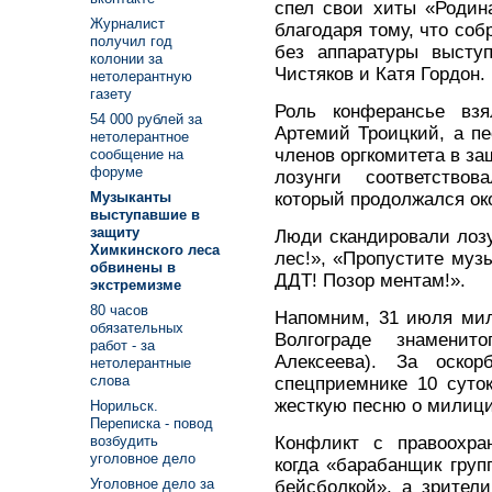
спел свои хиты «Родин
Журналист
благодаря тому, что соб
получил год
без аппаратуры высту
колонии за
Чистяков и Катя Гордон.
нетолерантную
газету
Роль конферансье вз
54 000 рублей за
Артемий Троицкий, а п
нетолерантное
членов оргкомитета в за
сообщение на
форуме
лозунги соответство
который продолжался око
Музыканты
выступавшие в
защиту
Люди скандировали лозу
Химкинского леса
лес!», «Пропустите музы
обвинены в
ДДТ! Позор ментам!».
экстремизме
80 часов
Напомним, 31 июля мил
обязательных
Волгограде знамени
работ - за
Алексеева). За оско
нетолерантные
слова
спецприемнике 10 суто
жесткую песню о милици
Норильск.
Переписка - повод
Конфликт с правоохра
возбудить
уголовное дело
когда «барабанщик груп
Уголовное дело за
бейсболкой», а зрител