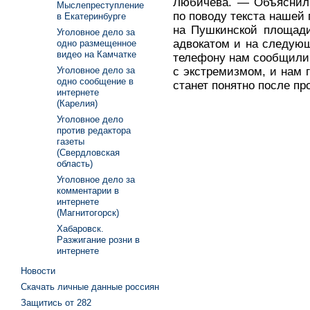
Любичева. — Объяснили
Мыслепреступление
по поводу текста нашей 
в Екатеринбурге
на Пушкинской площади
Уголовное дело за
адвокатом и на следующ
одно размещенное
видео на Камчатке
телефону нам сообщили,
с экстремизмом, и нам 
Уголовное дело за
одно сообщение в
станет понятно после пр
интернете
(Карелия)
Уголовное дело
против редактора
газеты
(Свердловская
область)
Уголовное дело за
комментарии в
интернете
(Магнитогорск)
Хабаровск.
Разжигание розни в
интернете
Новости
Скачать личные данные россиян
Защитись от 282