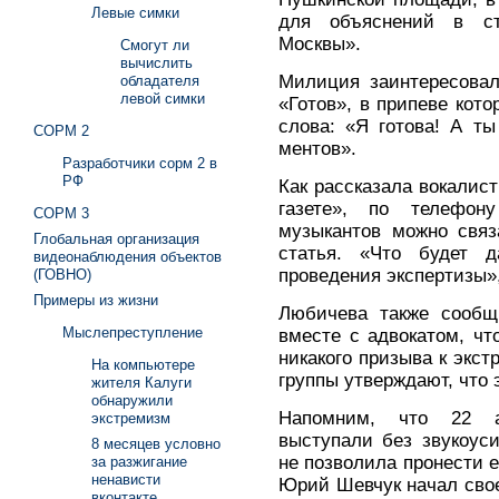
Левые симки
для объяснений в с
Москвы».
Смогут ли
вычислить
Милиция заинтересовал
обладателя
левой симки
«Готов», в припеве кото
слова: «Я готова! А т
СОРМ 2
ментов».
Разработчики сорм 2 в
РФ
Как рассказала вокалис
газете», по телефо
СОРМ 3
музыкантов можно связ
Глобальная организация
статья. «Что будет 
видеонаблюдения объектов
проведения экспертизы»,
(ГОВНО)
Примеры из жизни
Любичева также сообщи
Мыслепреступление
вместе с адвокатом, чт
никакого призыва к экс
На компьютере
группы утверждают, что 
жителя Калуги
обнаружили
Напомним, что 22 а
экстремизм
выступали без звукоус
8 месяцев условно
не позволила пронести 
за разжигание
ненависти
Юрий Шевчук начал сво
вконтакте