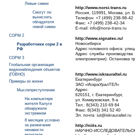
Левые симки
http://www.norsi-trans.ru
Смогут ли
Россия, 119991, Москва, ул. 
вычислить
Телефон: +7 (499) 238-98-42
обладателя
Факс: +7 (499) 238-42-34
левой симки
E-mail: info@norsi-trans.ru
СОРМ 2
http://www.signatec.ru/
Новосибирск
Разработчики сорм 2 в
Адрес головного офиса: улиц
РФ
Адрес службы производства 
СОРМ 3
электрометрии). Остановка т
Глобальная организация
видеонаблюдения объектов
http://www.iskrauraltel.ru
(ГОВНО)
Екатеринбург
Примеры из жизни
ЗАО «ИскраУралТЕЛ»
Адрес:
Мыслепреступление
620151, г. Екатеринбург,
На компьютере
ул. Комвузовская, 9-а
жителя Калуги
Тел.: 8(343) 210 69 84
обнаружили
Факс: 8(343) 341 52 40
экстремизм
Эл. почта: iut@iskrauraltel.ru
8 месяцев условно
за разжигание
http://niits.ru
ненависти
НАУЧНО-ИССЛЕДОВАТЕЛЬС
вконтакте