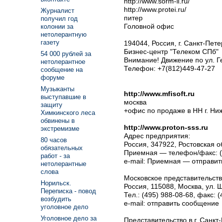
http://www.sorm-li.ru/
http://www.protei.ru/
Журналист
питер
получил год
Головной офис
колонии за
нетолерантную
газету
194044, Россия, г. Санкт-Пет
Бизнес-центр "Телеком СПб"
54 000 рублей за
Внимание! Движение по ул. 
нетолерантное
Телефон: +7(812)449-47-27
сообщение на
форуме
Музыканты
http://www.mfisoft.ru
выступавшие в
москва
защиту
+офис по продаже в НН г. Ниж
Химкинского леса
обвинены в
http://www.proton-sss.ru
экстремизме
Адрес предприятия:
80 часов
Россия, 347922, Ростовская об
обязательных
Приемная — телефон/факс: (
работ - за
e-mail: Приемная — отправит
нетолерантные
слова
Московское представитель
Норильск.
Россия, 115088, Москва, ул. 
Переписка - повод
Тел.: (495) 988-08-68, факс: 
возбудить
e-mail: отправить сообщение
уголовное дело
Уголовное дело за
Представительство в г. Санкт