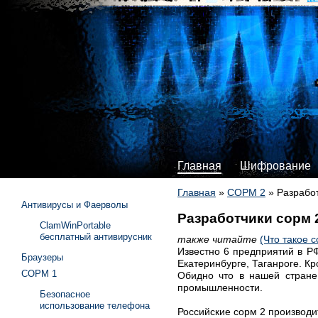
Главная
Шифрование
Главная
»
СОРМ 2
»
Разработ
Антивирусы и Фаерволы
Разработчики сорм 
ClamWinPortable
бесплатный антивирусник
также читайте
(Что такое с
Известно 6 предприятий в Р
Браузеры
Екатеринбурге, Таганроге. К
СОРМ 1
Обидно что в нашей стране
промышленности.
Безопасное
использование телефона
Российские сорм 2 производит