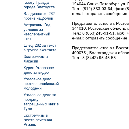
газету Правда
194044 Санкт-Петербург, ул.
города Златоуста
Тел.: (812) 333-03-64, факс (
e-mail: отправить сообщение
Владивосток. 282
против нацболов
Представительство в г. Росто
Астрахань. Год
344010, Ростовская область, г
условно за
Тел.: 8 (863)243-91-51, моб. 
нетолерантный
e-mail: отправить сообщение
стих
Елец. 282 за текст
Представительство в г. Волго
в группе вконтакте
400075 , Волгоградская област
Экстремизм в
Тел.: 8 (8442) 95-45-55
Хакасии
Курск. Уголовное
дело за видео
Уголовное дело
против челябинской
молодежи
Уголовное дело за
продажу
запрещенных книг в
Туле
Экстремизм в
газете вечерняя
Рязань