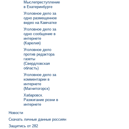
Мыслепреступление
в Екатеринбурге
Уголовное дело за
одно размещенное
видео на Камчатке
Уголовное дело за
одно сообщение в
интернете
(Карелия)
Уголовное дело
против редактора
газеты
(Свердловская
область)
Уголовное дело за
комментарии в
интернете
(Магнитогорск)
Хабаровск.
Разжигание розни в
интернете
Новости
Скачать личные данные россиян
Защитись от 282