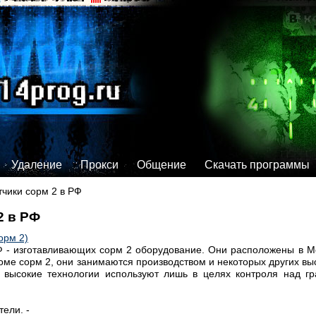
Удаление
Прокси
Общение
Скачать программы
чики сорм 2 в РФ
2 в РФ
орм 2)
Ф - изготавливающих сорм 2 оборудование. Они расположены в Мо
роме сорм 2, они занимаются производством и некоторых других вы
 высокие технологии используют лишь в целях контроля над г
ели. -