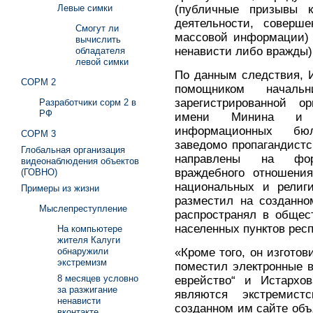
(публичные призывы к
Левые симки
деятельности, соверш
Смогут ли
массовой информации) 
вычислить
ненависти либо вражды)
обладателя
левой симки
По данным следствия, И
СОРМ 2
помощником начал
зарегистрированной о
Разработчики сорм 2 в
РФ
имени Минина и П
информационных бюл
СОРМ 3
заведомо пропагандистс
Глобальная организация
направлены на фор
видеонаблюдения объектов
враждебного отношения
(ГОВНО)
национальных и религи
Примеры из жизни
разместил на созданно
Мыслепреступление
распространял в общес
населенных пунктов рес
На компьютере
жителя Калуги
«Кроме того, он изготов
обнаружили
экстремизм
поместил электронные 
8 месяцев условно
еврейство“ и Истархов
за разжигание
являются экстремис
ненависти
созданном им сайте объ
вконтакте