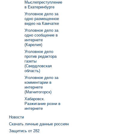
Мыслепреступление
в Екатеринбурге
Уголовное дело за
одно размещенное
видео на Камчатке
Уголовное дело за
одно сообщение в
интернете
(Карелия)
Уголовное дело
против редактора
газеты
(Свердловская
область)
Уголовное дело за
комментарии в
интернете
(Магнитогорск)
Хабаровск.
Разжигание розни в
интернете
Новости
Скачать личные данные россиян
Защитись от 282