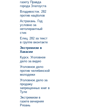
газету Правда
города Златоуста
Владивосток. 282
против нацболов
Астрахань. Год
условно за
нетолерантный
стих
Елец. 282 за текст
в группе вконтакте
Экстремизм в
Хакасии
Курск. Уголовное
дело за видео
Уголовное дело
против челябинской
молодежи
Уголовное дело за
продажу
запрещенных книг в
Туле
Экстремизм в
газете вечерняя
Рязань