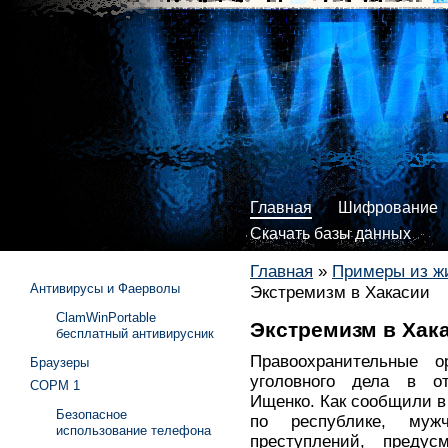
Главная
Шифрование
Скачать базы данных
Главная
»
Примеры из ж
Антивирусы и Фаерволы
Экстремизм в Хакасии
ClamWinPortable
Экстремизм в Хак
бесплатный антивирусник
Правоохранительные о
Браузеры
уголовного дела в от
СОРМ 1
Ищенко. Как сообщили 
Безопасное
по республике, муж
использование телефона
преступлений, преду