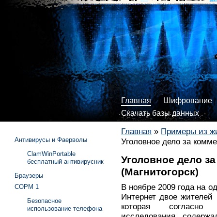
Главная
Шифрование
Скачать базы данных
Главная
»
Примеры из ж
Антивирусы и Фаерволы
Уголовное дело за комме
ClamWinPortable
Уголовное дело за
бесплатный антивирусник
(Магнитогорск)
Браузеры
В ноябре 2009 года на о
СОРМ 1
Интернет двое жителей 
Безопасное
которая согласно з
использование телефона
исследования содержа