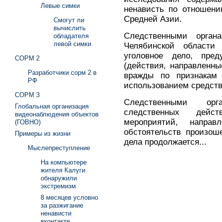
Левые симки
ненависть по отношени
Средней Азии.
Смогут ли
вычислить
Следственными орган
обладателя
левой симки
Челябинской области
уголовное дело, пре
СОРМ 2
(действия, направленн
Разработчики сорм 2 в
вражды по признакам 
РФ
использованием средст
СОРМ 3
Следственными орг
Глобальная организация
следственных дейст
видеонаблюдения объектов
мероприятий, напра
(ГОВНО)
обстоятельств произош
Примеры из жизни
дела продолжается...
Мыслепреступление
На компьютере
жителя Калуги
обнаружили
экстремизм
8 месяцев условно
за разжигание
ненависти
вконтакте