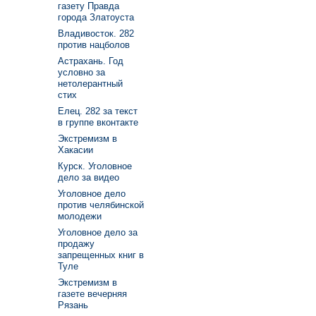
газету Правда
города Златоуста
Владивосток. 282
против нацболов
Астрахань. Год
условно за
нетолерантный
стих
Елец. 282 за текст
в группе вконтакте
Экстремизм в
Хакасии
Курск. Уголовное
дело за видео
Уголовное дело
против челябинской
молодежи
Уголовное дело за
продажу
запрещенных книг в
Туле
Экстремизм в
газете вечерняя
Рязань