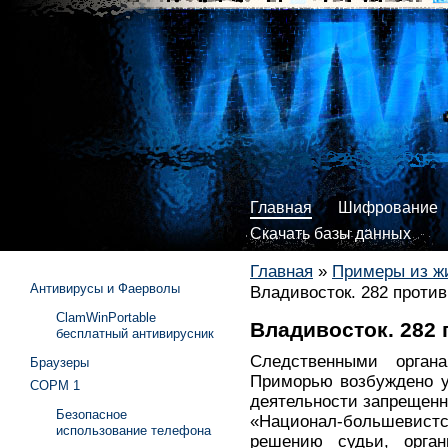
Главная
Шифрование
Скачать базы данных
Главная
»
Примеры из ж
Антивирусы и Фаерволы
Владивосток. 282 проти
ClamWinPortable
Владивосток. 282
бесплатный антивирусник
Следственными орган
Браузеры
Приморью возбуждено у
СОРМ 1
деятельности запрещенн
Безопасное
«Национал-большевистс
использование телефона
решению судьи, орган