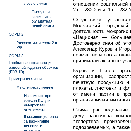
отношении социальной г
Левые симки
2 ст. 282.2 и ч. 1 ст. 282
Смогут ли
вычислить
Следствием установ
обладателя
Московский городско
левой симки
деятельность межрегио
СОРМ 2
«Национал — большеви
Достоверно зная об эт
Разработчики сорм 2 в
РФ
Александр Куров и Игор
совместно и согласованн
СОРМ 3
принимали активное учас
Глобальная организация
видеонаблюдения объектов
Куров и Попов пропа
(ГОВНО)
организации, распрос
Примеры из жизни
печатную продукцию и 
Мыслепреступление
плакаты, листовки и фл
от имени партии в пр
На компьютере
организациями митингах 
жителя Калуги
обнаружили
Сейчас расследование 
экстремизм
делу назначена компле
8 месяцев условно
экспертиза, произвед
за разжигание
ненависти
подозреваемых, а также
вконтакте