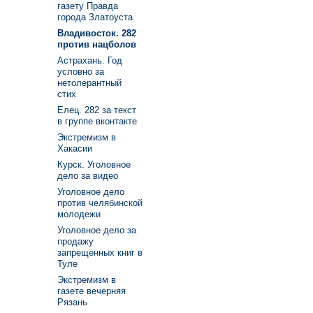
газету Правда
города Златоуста
Владивосток. 282
против нацболов
Астрахань. Год
условно за
нетолерантный
стих
Елец. 282 за текст
в группе вконтакте
Экстремизм в
Хакасии
Курск. Уголовное
дело за видео
Уголовное дело
против челябинской
молодежи
Уголовное дело за
продажу
запрещенных книг в
Туле
Экстремизм в
газете вечерняя
Рязань