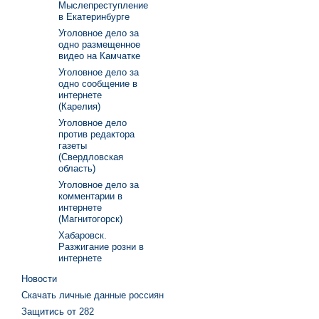
Мыслепреступление
в Екатеринбурге
Уголовное дело за
одно размещенное
видео на Камчатке
Уголовное дело за
одно сообщение в
интернете
(Карелия)
Уголовное дело
против редактора
газеты
(Свердловская
область)
Уголовное дело за
комментарии в
интернете
(Магнитогорск)
Хабаровск.
Разжигание розни в
интернете
Новости
Скачать личные данные россиян
Защитись от 282