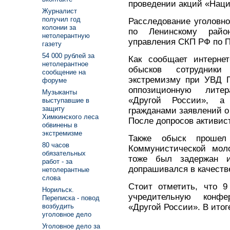
проведении акций «Нац
Журналист
получил год
Расследование уголовно
колонии за
по Ленинскому район
нетолерантную
управления СКП РФ по 
газету
54 000 рублей за
Как сообщает интернет
нетолерантное
обысков сотрудники
сообщение на
экстремизму при УВД П
форуме
оппозиционную литер
Музыканты
«Другой России», а
выступавшие в
защиту
гражданами заявлений о
Химкинского леса
После допросов активис
обвинены в
экстремизме
Также обыск прошел
80 часов
Коммунистической мол
обязательных
тоже был задержан 
работ - за
допрашивался в качеств
нетолерантные
слова
Стоит отметить, что 9
Норильск.
учредительную конфе
Переписка - повод
«Другой России». В итог
возбудить
уголовное дело
Уголовное дело за