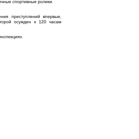
ичные спортивные ролики.
ения преступлений впервые,
торой осужден к 120 часам
инспекциях.