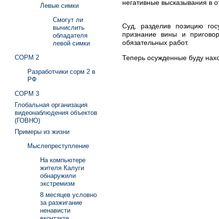
негативные высказывания в о
Левые симки
Смогут ли
Суд, разделив позицию гос
вычислить
признание вины и пригово
обладателя
обязательных работ.
левой симки
Теперь осужденные буду нахо
СОРМ 2
Разработчики сорм 2 в
РФ
СОРМ 3
Глобальная организация
видеонаблюдения объектов
(ГОВНО)
Примеры из жизни
Мыслепреступление
На компьютере
жителя Калуги
обнаружили
экстремизм
8 месяцев условно
за разжигание
ненависти
вконтакте