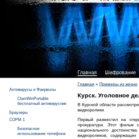
Главная
Шифрование
Главная
»
Примеры из жизни
Антивирусы и Фаерволы
Курск. Уголовное де
ClamWinPortable
бесплатный антивирусник
В Курской области рассмотр
видеоролики.
Браузеры
Первый разместил на откр
СОРМ 1
прокуратура. Этот фильм с
Безопасное
национального достоинства
использование телефона
видеороликов, содержащих