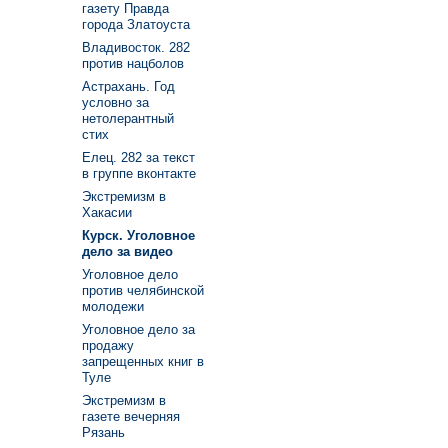
газету Правда
города Златоуста
Владивосток. 282
против нацболов
Астрахань. Год
условно за
нетолерантный
стих
Елец. 282 за текст
в группе вконтакте
Экстремизм в
Хакасии
Курск. Уголовное
дело за видео
Уголовное дело
против челябинской
молодежи
Уголовное дело за
продажу
запрещенных книг в
Туле
Экстремизм в
газете вечерняя
Рязань