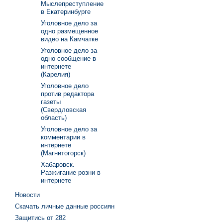
Мыслепреступление
в Екатеринбурге
Уголовное дело за
одно размещенное
видео на Камчатке
Уголовное дело за
одно сообщение в
интернете
(Карелия)
Уголовное дело
против редактора
газеты
(Свердловская
область)
Уголовное дело за
комментарии в
интернете
(Магнитогорск)
Хабаровск.
Разжигание розни в
интернете
Новости
Скачать личные данные россиян
Защитись от 282