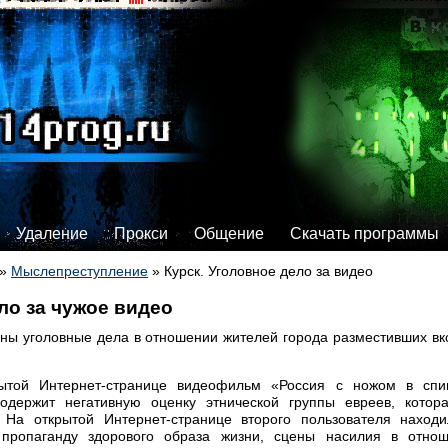
Удаление
Прокси
Общение
Скачать программы
»
Мыслепреступление
»
Курск. Уголовное дело за видео
ло за чужое видео
ены уголовные дела в отношении жителей города разместивших вк
ытой Интернет-странице видеофильм «Россия с ножом в спи
одержит негативную оценку этнической группы евреев, кото
. На открытой Интернет-странице второго пользователя нахо
 пропаганду здорового образа жизни, сцены насилия в отнош