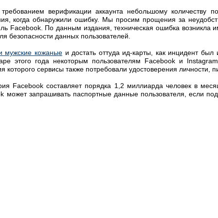
требованием верификации аккаунта небольшому количеству п
ия, когда обнаружили ошибку. Мы просим прощения за неудобства
ель Facebook. По данным издания, техническая ошибка возникла и
для безопасности данных пользователей.
и мужские кожаные
и достать оттуда ид-карты, как инцидент был
аре этого года некоторым пользователям Facebook и Instagram
ия которого сервисы также потребовали удостоверения личности, пи
тория Facebook составляет порядка 1,2 миллиарда человек в меся
ok может запрашивать паспортные данные пользователя, если подо