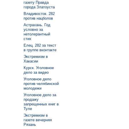
газету Правда
города Златоуста
Владивосток. 282
против нацболов
Астрахань. Год
условно за
нетолерантный
стих
Елец. 282 за текст
в группе вконтакте
Экстремизм в
Хакасии
Курск. Уголовное
дело за видео
Уголовное дело
против челябинской
молодежи
Уголовное дело за
продажу
запрещенных книг в
Туле
Экстремизм в
газете вечерняя
Рязань