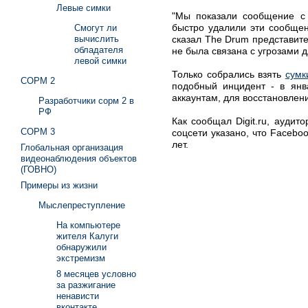
Левые симки
"Мы показали сообщение с 
быстро удалили эти сообщен
Смогут ли
сказал The Drum представит
вычислить
обладателя
не была связана с угрозами 
левой симки
Только собрались взять
сумк
СОРМ 2
подобный инцидент - в янв
аккаунтам, для восстановлен
Разработчики сорм 2 в
РФ
Как сообщал Digit.ru, ауди
СОРМ 3
соцсети указано, что Facebo
лет.
Глобальная организация
видеонаблюдения объектов
(ГОВНО)
Примеры из жизни
Мыслепреступление
На компьютере
жителя Калуги
обнаружили
экстремизм
8 месяцев условно
за разжигание
ненависти
вконтакте