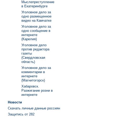
Мыслепреступление
в Екатеринбурге
Уголовное дело за
одно размещенное
видео на Камчатке
Уголовное дело за
одно сообщение в
интернете
(Карелия)
Уголовное дело
против редактора
газеты
(Свердловская
область)
Уголовное дело за
комментарии в
интернете
(Магнитогорск)
Хабаровск.
Разжигание розни в
интернете
Новости
Скачать личные данные россиян
Защитись от 282