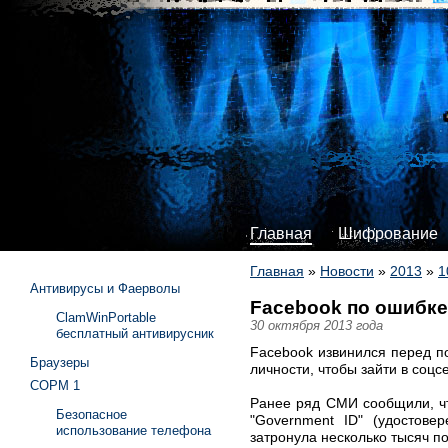
Главная
Шифрование
Главная
»
Новости
»
2013
»
1
Антивирусы и Фаерволы
Facebook по ошибке
ClamWinPortable
30 октября 2013 года
бесплатный антивирусник
Facebook извинился перед по
Браузеры
личности, чтобы зайти в соцс
СОРМ 1
Ранее ряд СМИ сообщили, чт
Безопасное
"Government ID" (удостове
использование телефона
затронула несколько тысяч по