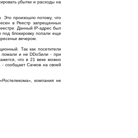
сировать убытки и расходы на
m. Это произошло потому, что
несен в Реестр запрещенных
реестре. Данный IP-адрес был
м под блокировку попали еще
кресенье вечером.
ционный. Так как посетители
е ломали и не DDoSили - при
ажется, что в 21 веке можно
 - сообщает Сачков на своей
 «Ростелекома», компания не