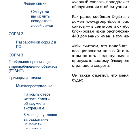
«черный список» попадали то
Левые симки
обслуживании этой ситуации.
Смогут ли
Как ранее сообщал Digit.ru,
вычислить
обладателя
домен www.group-ib.com ра
левой симки
сайтов — в сентябре и октяб
блокирован из-за расположе
СОРМ 2
440 доменных имен, в том чи
Разработчики сорм 2 в
«Мы считаем, что подобная 
РФ
ассоциировали наш сайт с п
СОРМ 3
этом он стал недоступным и
придумать систему блокиров
Глобальная организация
странице в соцсети.
видеонаблюдения объектов
(ГОВНО)
Он также отметил, что меня
Примеры из жизни
будет.
Мыслепреступление
На компьютере
жителя Калуги
обнаружили
экстремизм
8 месяцев условно
за разжигание
ненависти
вконтакте