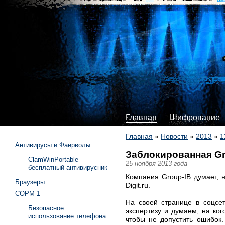
Главная
Шифрование
Главная
»
Новости
»
2013
»
1
Антивирусы и Фаерволы
Заблокированная Gro
ClamWinPortable
25 ноября 2013 года
бесплатный антивирусник
Компания Group-IB думает, н
Браузеры
Digit.ru.
СОРМ 1
На своей странице в соцсе
Безопасное
экспертизу и думаем, на ког
использование телефона
чтобы не допустить ошибок.