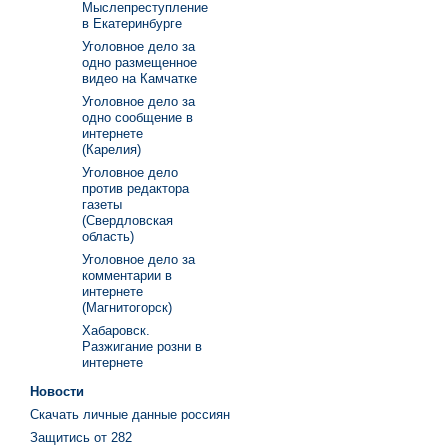
Мыслепреступление
в Екатеринбурге
Уголовное дело за
одно размещенное
видео на Камчатке
Уголовное дело за
одно сообщение в
интернете
(Карелия)
Уголовное дело
против редактора
газеты
(Свердловская
область)
Уголовное дело за
комментарии в
интернете
(Магнитогорск)
Хабаровск.
Разжигание розни в
интернете
Новости
Скачать личные данные россиян
Защитись от 282