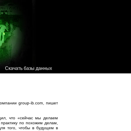
Скачать базы данных
компании group-ib.com, пишет
щил, что «сейчас мы делаем
т практику по похожим делам,
для того, чтобы в будущем в