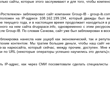
лько сайты, которые этого заслуживают и для того, чтобы компен
 «Ростелеком» заблокировал сайт компании Group-IB - group-ib.co
сположен на IP-адресе 108.162.199.194, который дважды был в
ре текущего года, и в настоящее время продолжает находиться в 
нного на нем сайта drugspace.info, одновременно с этим ресурсо
сле Group-IB. По словам Сачкова, сайт уже был заблокирован в вос
блокировка нанесла нам ущерб как экономический, так и репута
лохим контентом. Мы тратим большие деньги, чтобы наш сайт н
з-за наркосайта, который сейчас, между прочим, доступен. Мне к
ки по URL (некоторые операторы успешно научились это делать)»,
ть IP-адрес, как через СМИ посоветовали сделать специалисты