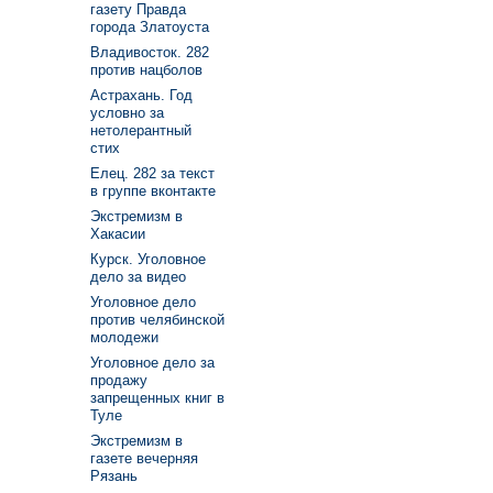
газету Правда
города Златоуста
Владивосток. 282
против нацболов
Астрахань. Год
условно за
нетолерантный
стих
Елец. 282 за текст
в группе вконтакте
Экстремизм в
Хакасии
Курск. Уголовное
дело за видео
Уголовное дело
против челябинской
молодежи
Уголовное дело за
продажу
запрещенных книг в
Туле
Экстремизм в
газете вечерняя
Рязань