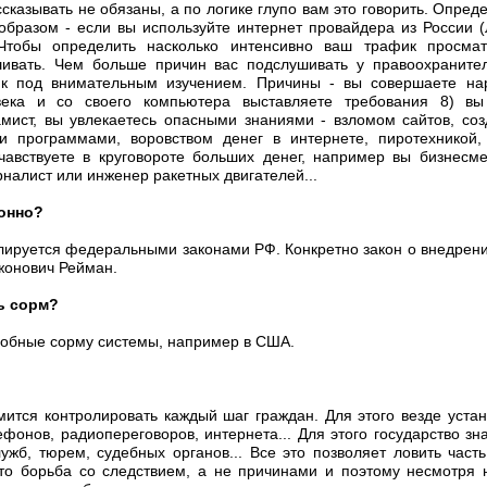
ассказывать не обязаны, а по логике глупо вам это говорить. Опре
разом - если вы используйте интернет провайдера из России (
Чтобы определить насколько интенсивно ваш трафик просмат
ивать. Чем больше причин вас подслушивать у правоохраните
ик под внимательным изучением. Причины - вы совершаете нар
ека и со своего компьютера выставляете требования 8) вы
мист, вы увлекаетесь опасными знаниями - взломом сайтов, со
и программами, воровством денег в интернете, пиротехникой, 
чавствуете в круговороте больших денег, например вы бизнесме
налист или инженер ракетных двигателей...
конно?
гулируется федеральными законами РФ. Конкретно закон о внедрени
жонович Рейман.
ть сорм?
добные сорму системы, например в США.
емится контролировать каждый шаг граждан. Для этого везде уста
фонов, радиопереговоров, интернета... Для этого государство зн
ужб, тюрем, судебных органов... Все это позволяет ловить част
то борьба со следствием, а не причинами и поэтому несмотря