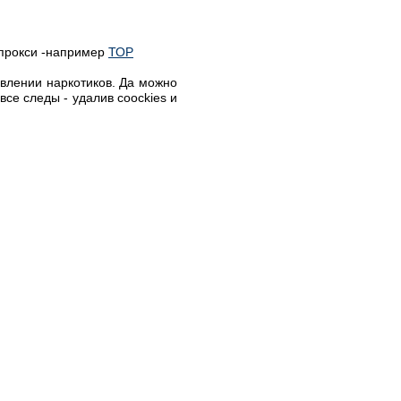
 прокси -например
ТОР
овлении наркотиков. Да можно
все следы - удалив coockies и