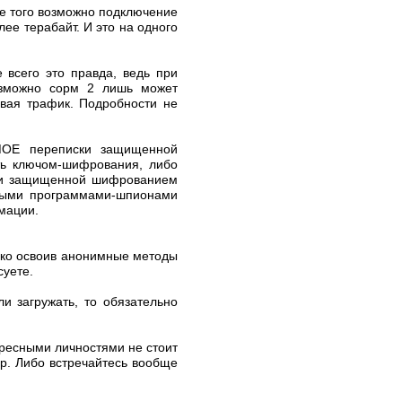
ме того возможно подключение
ее терабайт. И это на одного
 всего это правда, ведь при
озможно сорм 2 лишь может
ивая трафик. Подробности не
МОЕ переписки защищенной
ь ключом-шифрования, либо
иски защищенной шифрованием
ными программами-шпионами
мации.
лько освоив анонимные методы
суете.
и загружать, то обязательно
ересными личностями не стоит
гр. Либо встречайтесь вообще