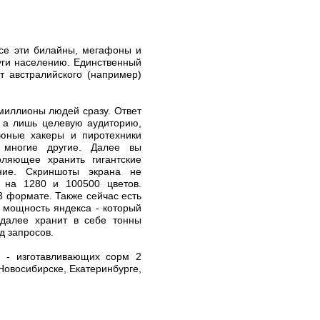
все эти билайны, мегафоны и
уги населению. Единственный
т австралийского (например)
 миллионы людей сразу. Ответ
, а лишь целевую аудиторию,
 юные хакеры и пиротехники
 многие другие.
Далее вы
оляющее хранить гигантские
ие. Скриншоты экрана не
й на 1280 и 100500 цветов.
3 формате. Также сейчас есть
 мощность яндекса - который
 далее хранит в себе тонны
д запросов.
 - изготавливающих сорм 2
Новосибирске, Екатеринбурге,