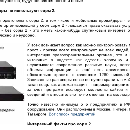
еступников, будут появлятся новые и новые.
еры не используют сорм 2.
подключены к сорм 2, в том числе и мобильные провайдеры - 
не организовавший у себя сорм 2 - лишается права оказывать усл
 - без сорм 2 - это иметь какой-нибудь спутниковый интернет о
сложно и неудобно.
У всех возникает вопрос как можно контролировать
прост - прежде всего контролирует не всех людей
интересную правоохранительным органам, это и
читающие в яндексе как сделать хлопушку и
неучитываете современное развитие науки, позв
объемы информации, а ещё есть архивирован
обязательно хранить с качеством 1280 пикселе
Записанные разговоры вовсе не нужно хранить в мп
такая вещь как автоматизация - например зацените
за счет программ исследует миллионы сайтов и
сведений и относительно точно отвечает на миллиар
Точно известно минимум о
6 предприятиях в РФ
оборудование. Они расположены в Москве, Питере, 
Таганроге.
Вот список предприятий.
Интересный факты про сорм 2.