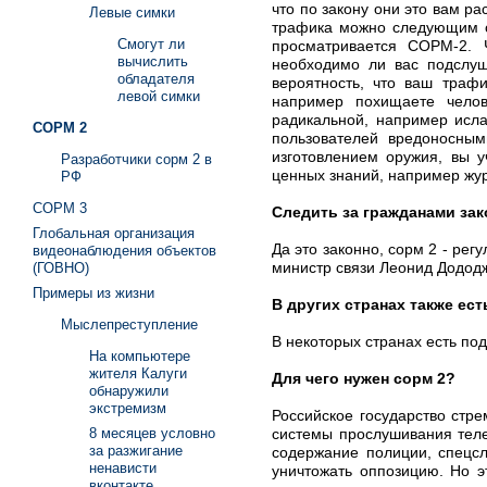
что по закону они это вам р
Левые симки
трафика можно следующим об
Смогут ли
просматривается СОРМ-2. 
вычислить
необходимо ли вас подслуш
обладателя
вероятность, что ваш траф
левой симки
например похищаете челов
радикальной, например исла
СОРМ 2
пользователей вредоносным
изготовлением оружия, вы у
Разработчики сорм 2 в
ценных знаний, например жур
РФ
СОРМ 3
Следить за гражданами за
Глобальная организация
Да это законно, сорм 2 - ре
видеонаблюдения объектов
министр связи Леонид Додод
(ГОВНО)
Примеры из жизни
В других странах также ес
Мыслепреступление
В некоторых странах есть по
На компьютере
жителя Калуги
Для чего нужен сорм 2?
обнаружили
экстремизм
Российское государство стр
системы прослушивания теле
8 месяцев условно
за разжигание
содержание полиции, спецсл
ненависти
уничтожать оппозицию. Но э
вконтакте