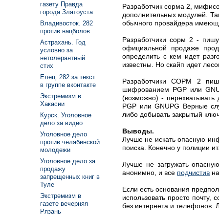
газету Правда
Разработчик сорма 2, мифисо
города Златоуста
дополнительных модулей. Так
обычного провайдера имеюще
Владивосток. 282
против нацболов
Разработчики сорм 2 - пишу
Астрахань. Год
официальной продаже прод
условно за
определить с кем идет разг
нетолерантный
известны. Но скайп идет лес
стих
Елец. 282 за текст
Разработчики СОРМ 2 пиш
в группе вконтакте
шифрованием PGP или GNUP
Экстремизм в
(возможно) - перехватывать
Хакасии
PGP или GNUPG Верные слу
либо добывать закрытый клю
Курск. Уголовное
дело за видео
Выводы.
Уголовное дело
Лучше не искать опасную инф
против челябинской
поиска. Конечно у полиции ит
молодежи
Уголовное дело за
Лучше не загружать опасную
продажу
анонимно, и все
подчистив
на
запрещенных книг в
Туле
Если есть основания предпол
Экстремизм в
использовать просто почту, 
газете вечерняя
без интернета и телефонов. 
Рязань