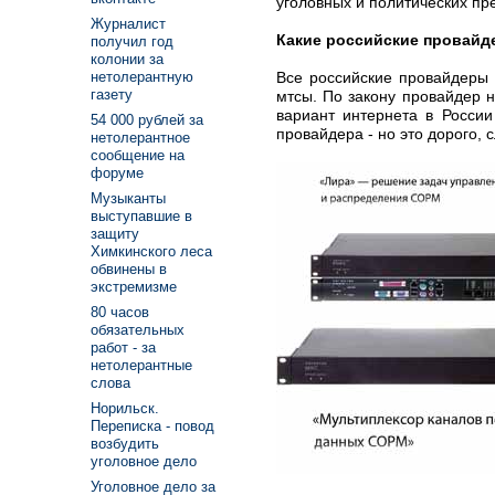
уголовных и политических пр
Журналист
Какие российские провайд
получил год
колонии за
Все российские провайдеры 
нетолерантную
газету
мтсы. По закону провайдер 
вариант интернета в России
54 000 рублей за
провайдера - но это дорого, 
нетолерантное
сообщение на
форуме
Музыканты
выступавшие в
защиту
Химкинского леса
обвинены в
экстремизме
80 часов
обязательных
работ - за
нетолерантные
слова
Норильск.
Переписка - повод
возбудить
уголовное дело
Уголовное дело за