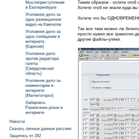
Таким образом - хотите чтоб
Мыслепреступление
Хотите чтоб не знали куда в
в Екатеринбурге
Уголовное дело за
Хотите что бы ОДНОВРЕМЕННО
одно размещенное
видео на Камчатке
Так все таки можно ли безоп
Уголовное дело за
просто нужно все грамотно де
одно сообщение в
другие файлы-улики.
интернете
(Карелия)
Уголовное дело
против редактора
газеты
(Свердловская
область)
Уголовное дело за
комментарии в
интернете
(Магнитогорск)
Хабаровск.
Разжигание розни в
интернете
Новости
Скачать личные данные россиян
Защитись от 282