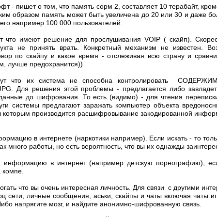
фт - пишет о том, что память сорм 2, составляет 10 терабайт, кро
им образом память может быть увеличена до 20 или 30 и даже бол
го например 100 000 пользователей.
т что имеют решение для прослушивания VOIP ( скайп). Скорее
укта не принять врать. Конкретный механизм не известен. В
овор по скайпу и какое время - отслеживая всю страну и сравн
ом, лучше предохранится))
ут что их система не способна контролировать СОДЕРЖИ
G. Для решения этой проблемы - предлагается либо завладет
 данные до шифрования. То есть (видимо) - для чтения переп
ги системы предлагают з
аражать компьютер объекта вредонос
ч которым производится расшифровывание закодированной инфор
ормацию в интернете (наркотики например). Если искать - то то
ак много работы, но есть вероятность, что вы их однажды заинтере
 информацию в интернет (например детскую порнографию), есл
 компе.
огать что вы очень интересная личность. Для связи с другими инт
соц сети, личные сообщения, аськи, скайпы и чаты включая чаты и
Либо напрягите мозг, и найдите анонимно-шифрованную связь.