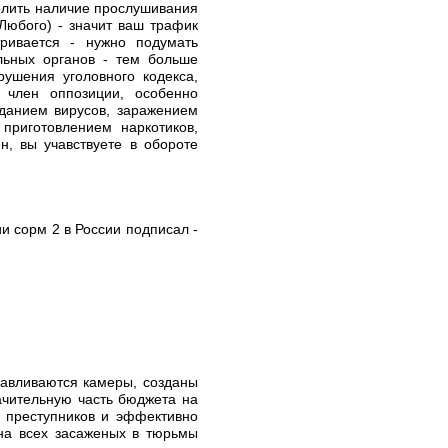
делить наличие прослушивания
Любого) - значит ваш трафик
ривается - нужно подумать
льных органов - тем больше
ушения уголовного кодекса,
 член оппозиции, особенно
зданием вирусов, заражением
приготовлением наркотиков,
н, вы учавствуете в обороте
и сорм 2 в России подписал -
навливаются камеры, созданы
ачительную часть бюджета на
ь преступников и эффективно
 на всех засаженых в тюрьмы