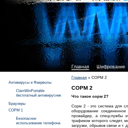
Главная
Шифрование
Главная
»
СОРМ 2
Антивирусы и Фаерволы
СОРМ 2
ClamWinPortable
бесплатный антивирусник
Что такое сорм 2?
Браузеры
Сорм 2 - это система для с
СОРМ 1
оборудование соединенное
провайдер, а спецслужбы и
Безопасное
трафиком которого следят, м
использование телефона
загрузки, обрывов связи и т