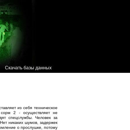
Скачать базы данных
тавляет из себя техническое
 сорм 2 - осуществляет не
дят спецслужбы. Человек за
 Нет никаких шумов, задержек
домление о прослушке, потому