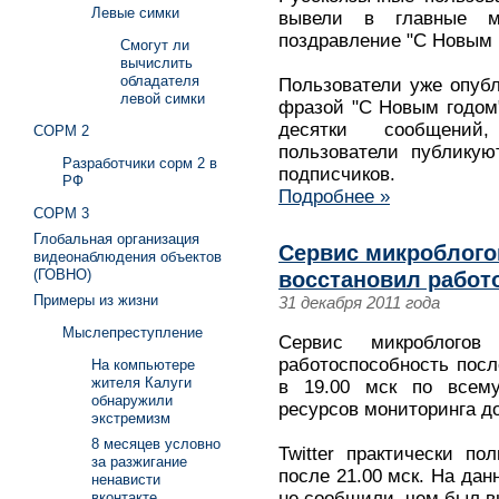
Левые симки
вывели в главные м
поздравление "С Новым г
Смогут ли
вычислить
обладателя
Пользователи уже опубл
левой симки
фразой "С Новым годом
десятки сообщений
СОРМ 2
пользователи публикую
Разработчики сорм 2 в
подписчиков.
РФ
Подробнее »
СОРМ 3
Глобальная организация
Сервис микроблогов
видеонаблюдения объектов
(ГОВНО)
восстановил работ
Примеры из жизни
31 декабря 2011 года
Мыслепреступление
Сервис микроблогов 
работоспособность посл
На компьютере
жителя Калуги
в 19.00 мск по всему
обнаружили
ресурсов мониторинга до
экстремизм
8 месяцев условно
Twitter практически п
за разжигание
после 21.00 мск. На да
ненависти
не сообщили, чем был в
вконтакте