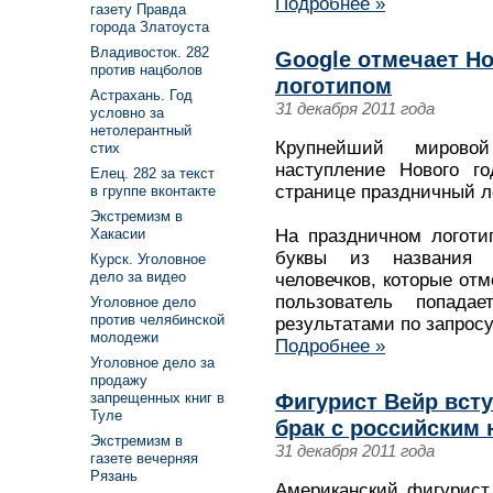
Подробнее »
газету Правда
города Златоуста
Владивосток. 282
Google отмечает Н
против нацболов
логотипом
Астрахань. Год
31 декабря 2011 года
условно за
нетолерантный
Крупнейший мировой
стих
наступление Нового го
Елец. 282 за текст
странице праздничный ло
в группе вконтакте
Экстремизм в
На праздничном логоти
Хакасии
буквы из названия 
Курск. Уголовное
дело за видео
человечков, которые отм
пользователь попад
Уголовное дело
против челябинской
результатами по запросу
молодежи
Подробнее »
Уголовное дело за
продажу
Фигурист Вейр вст
запрещенных книг в
Туле
брак с российским
Экстремизм в
31 декабря 2011 года
газете вечерняя
Рязань
Американский фигурист