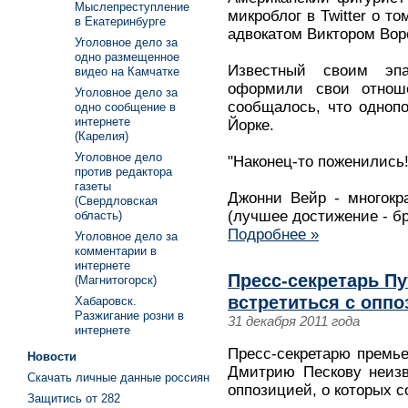
Мыслепреступление
микроблог в Twitter о т
в Екатеринбурге
адвокатом Виктором Вор
Уголовное дело за
одно размещенное
Известный своим эп
видео на Камчатке
оформили свои отнош
Уголовное дело за
сообщалось, что одноп
одно сообщение в
интернете
Йорке.
(Карелия)
Уголовное дело
"Наконец-то поженились!
против редактора
газеты
Джонни Вейр - многокр
(Свердловская
(лучшее достижение - б
область)
Подробнее »
Уголовное дело за
комментарии в
интернете
Пресс-секретарь Пу
(Магнитогорск)
встретиться с оппо
Хабаровск.
Разжигание розни в
31 декабря 2011 года
интернете
Пресс-секретарю премь
Новости
Дмитрию Пескову неизв
Скачать личные данные россиян
оппозицией, о которых 
Защитись от 282