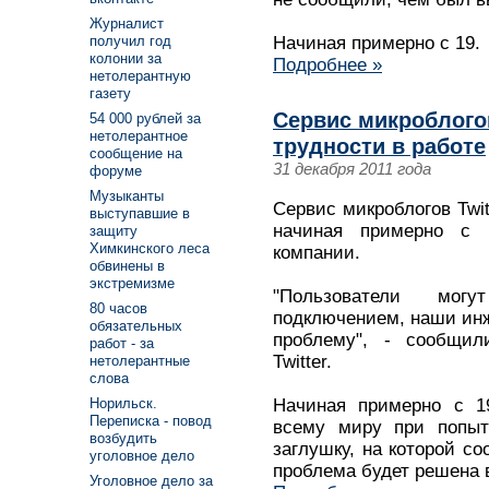
Журналист
получил год
Начиная примерно с 19.
колонии за
Подробнее »
нетолерантную
газету
Сервис микроблого
54 000 рублей за
нетолерантное
трудности в работе
сообщение на
31 декабря 2011 года
форуме
Музыканты
Сервис микроблогов Twit
выступавшие в
начиная примерно с 
защиту
Химкинского леса
компании.
обвинены в
экстремизме
"Пользователи мо
80 часов
подключением, наши ин
обязательных
проблему", - сообщил
работ - за
Twitter.
нетолерантные
слова
Начиная примерно с 19
Норильск.
Переписка - повод
всему миру при попыт
возбудить
заглушку, на которой со
уголовное дело
проблема будет решена 
Уголовное дело за