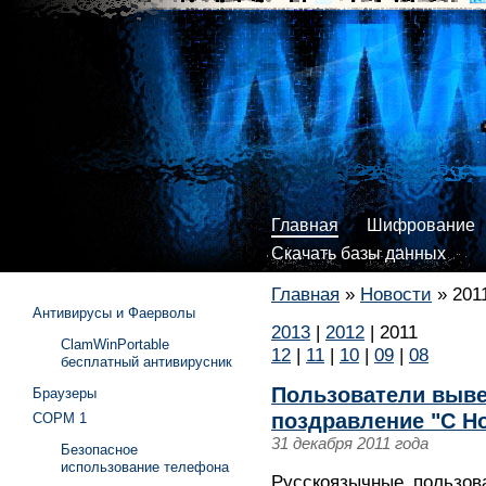
Главная
Шифрование
Скачать базы данных
Главная
»
Новости
»
201
Антивирусы и Фаерволы
2013
|
2012
|
2011
ClamWinPortable
12
|
11
|
10
|
09
|
08
бесплатный антивирусник
Пользователи вывел
Браузеры
поздравление "С Н
СОРМ 1
31 декабря 2011 года
Безопасное
использование телефона
Русскоязычные пользова